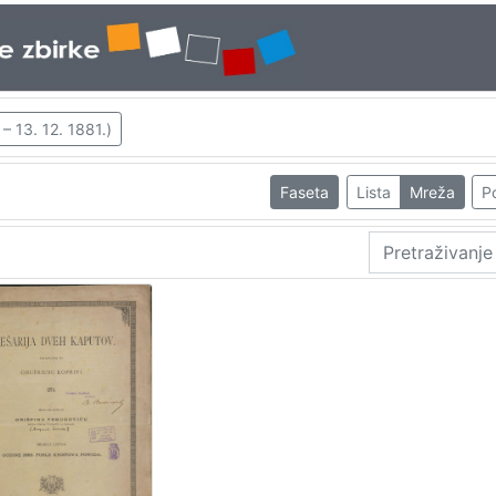
– 13. 12. 1881.)
Faseta
Lista
Mreža
Po