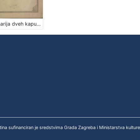
Zmešarija dveh kaputov / sastavljena po Onufriusu Koprivi 1874. ; izdana na svetlo po Grišpinu Trbuhoviću sveto-petskom plebanušu na Bregani meseca lipnja godine 1885. posle Kristova poroda.
tina sufinanciran je sredstvima Grada Zagreba i Ministarstva kultur