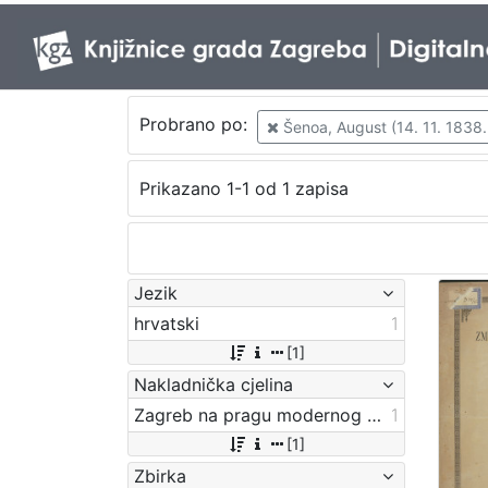
Probrano po:
Šenoa, August (14. 11. 1838. 
Prikazano 1-1 od 1 zapisa
Jezik
hrvatski
1
[1]
Nakladnička cjelina
Zagreb na pragu modernog doba
1
[1]
Zbirka