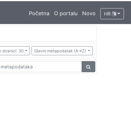
Početna
O portalu
Novo
HR
 stranici: 30
Glavni metapodatak (A->Z)