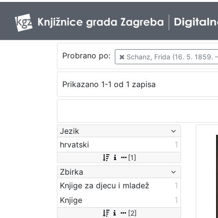
Probrano po:
Schanz, Frida (16. 5. 1859. –
Prikazano 1-1 od 1 zapisa
Jezik
hrvatski
1
[1]
Zbirka
Knjige za djecu i mladež
1
Knjige
1
[2]