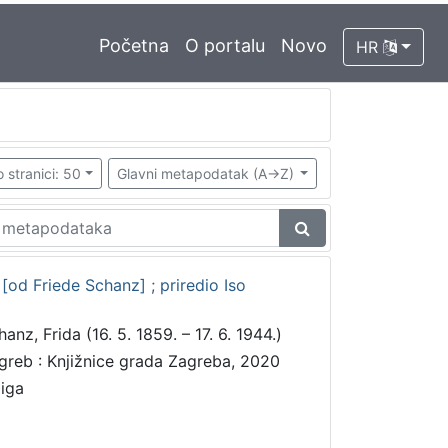
Početna
O portalu
Novo
HR
 stranici: 50
Glavni metapodatak (A->Z)
[od Friede Schanz] ; priredio Iso
anz, Frida (16. 5. 1859. – 17. 6. 1944.)
greb : Knjižnice grada Zagreba, 2020
jiga