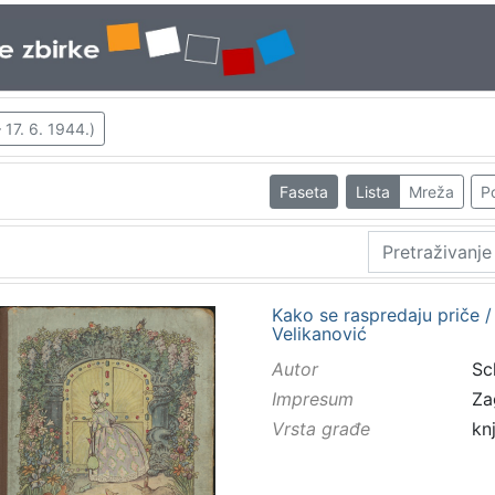
 17. 6. 1944.)
Faseta
Lista
Mreža
Po
Kako se raspredaju priče / 
Velikanović
Autor
Sch
Impresum
Za
Vrsta građe
kn