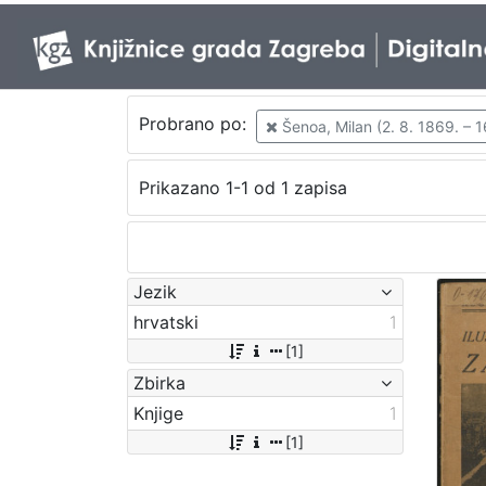
Probrano po:
Šenoa, Milan (2. 8. 1869. – 16
Prikazano 1-1 od 1 zapisa
Jezik
hrvatski
1
[1]
Zbirka
Knjige
1
[1]