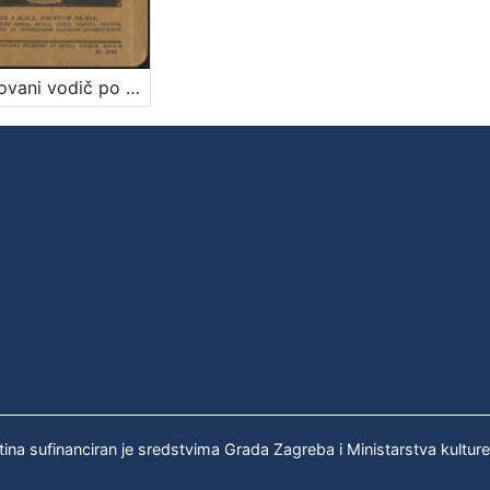
Ilustrovani vodič po Zagrebu : sa 5 slika, nacrtom grada, popisom svih ureda, škola, ulica, trgova, crkava, konzulata, te alfabetskim kazalom znamenitosti / M. Šenoa
tina sufinanciran je sredstvima Grada Zagreba i Ministarstva kultur