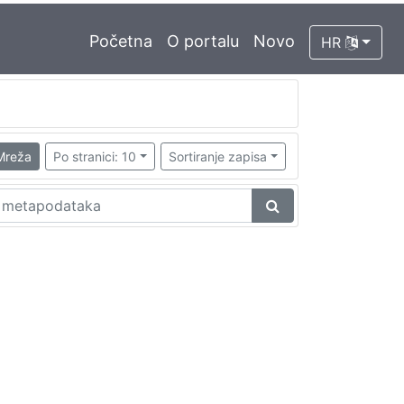
Početna
O portalu
Novo
HR
Mreža
Po stranici: 10
Sortiranje zapisa