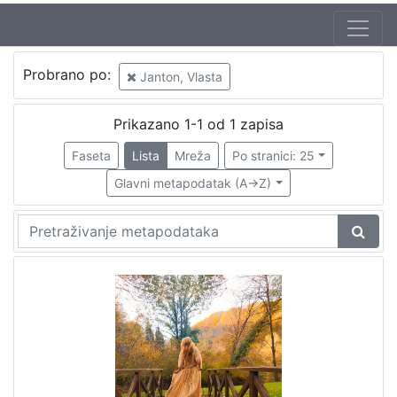
Probrano po:
Janton, Vlasta
Prikazano 1-1 od 1 zapisa
Faseta
Lista
Mreža
Po stranici: 25
Glavni metapodatak (A->Z)