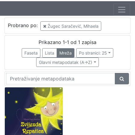
Probrano po:
Žugec Saračević, Mihaela
Prikazano 1-1 od 1 zapisa
Faseta
Lista
Mreža
Po stranici: 25
Glavni metapodatak (A->Z)