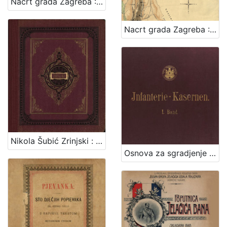
Nacrt grada Zagreba : 1878. / sastavio gradski gradjevni ured
Nacrt grada Zagreba : 1898. / sastavio gradski gradjevni ured
Nikola Šubić Zrinjski : glasbena tragedija u 3 čina (8 slika) : op. 403 / glasbotvorio Ivan pl. Zajc ; po drami Teodora Körnera napisao Hugo Badalić ; priređeno po sladatelju za glasovir ujedno s pjevanjem i sa hrvatskim i talijanskim tekstom. Zagreb, [1884].
Osnova za sgradjenje pješačke vojarne u Zagrebu = Entwurf für die in Agram zu erbauende Infanterie-Kasernen / izradjena po Franji Gruberu, Dragutinu Völckneru