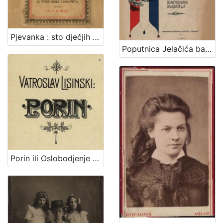
Pjevanka : sto dječjih popievaka za jedno grlo s napjevi, tekstom i metodičkim uvodom : za pučke škole i zabavišta / uredio Fr. Š. Kuhač
Poputnica Jelačića bana : u proslavu stogodišnjice rodjenja bana Josipa grofa Jelačića izdala Knjižara dioničke tiskare.
Porin ili Oslobodjenje Hrvata ispod franačkog jarma : junačka opera u 5 čina / Uglazbio Vatroslav Lisinski ; [libreto] dr. Dimitrije Demeter ; glasovirsku udesbu složio Srećko Albini