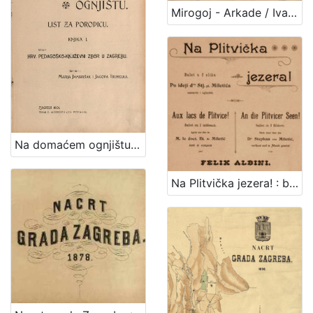
1
Mirogoj - Arkade / Ivan Standl
5
]
Na domaćem ognjištu : list za porodicu / uredile Marija Jambrišak i Jagoda Truhelka
Na Plitvička jezera! : balet u 2 slike : po ideji dra. Stj. pl Miletića = Aux lacs de Plitvice! : ballet en 2 tableaux : apres une idee de M. le doct. Et. de Miletić = An die Plitvicer Seen! : Bellet in 2 Bildern : nach einer Idee des Dr. Stephan von Miletić / sastavio i uglazbio Felix Albini