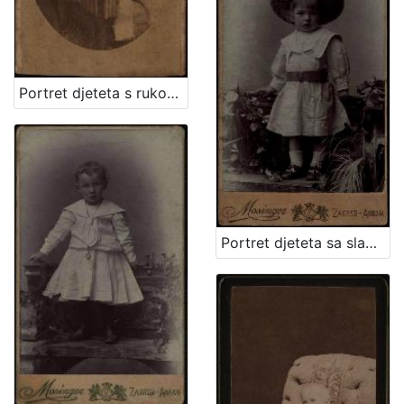
Portret djeteta s rukom oslonjenom na naslon / Ivan Standl
Portret djeteta sa slamnatim šeširom / Mosinger ; [izradio] Artistički zavod Mosinger