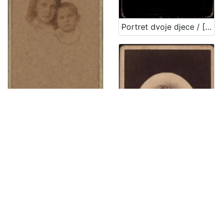
Portret dvoje djece / [Gjuro Varga] ; [izradio fotografski atelijer] G. & I. Varga
Portret dvoje djece / G. & I. Varga
Portret Ivana Kukuljevića Sakcinskog / I. Standl