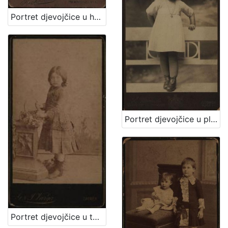
Portret djevojčice u haljini za krizmu i žene sa šeširom s cvijećem na obodu / Atelier Rechnitzer
Portret djevojčice u plisiranoj haljinici / S. Weinrich
Portret djevojčice u tamnoj haljinici / [Gjuro Varga] / [izradio fotografski atelier] G. & I. Varga