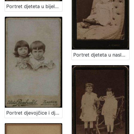
Portret djeteta u bijeloj haljinici i tamnim čizmicama / Artistički zavod Mosinger
Portret djeteta u naslonjaču / Ivan Standl
Portret djevojčice i dječaka / Atelier Rembrandt