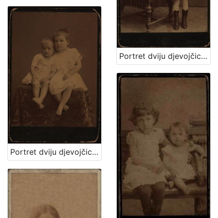
Portret dviju djevojčica / [Gjuro Varga] ; [izradio atelier] G. & I. Varga
Portret dviju djevojčica u bijelim haljinicama / [Gjuro Varga] ; [izradio fotografski atelijer] G. & I. Varga