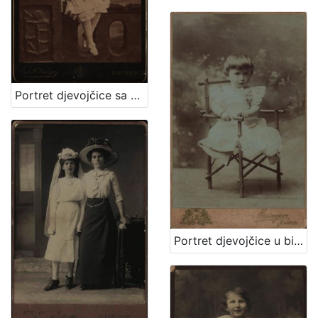
Portret djevojčice sa cvjetnim vjenčićem / [Gjuro Varga] ; [izradio fotografski atelijer] G. & I. Varga
Portret djevojčice u bijeloj haljinici / Mosinger / [izradio] Artistički zavod Mosinger