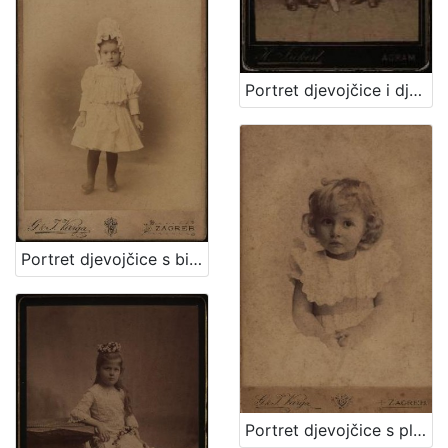
Portret djevojčice i dječaka / Herrman Fickert
Portret djevojčice s bijelom kapom / G. & I.Varga
Portret djevojčice s plavim uvojcima / G.&I. Varga