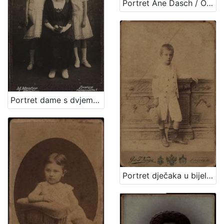
Portret Ane Dasch / Otto Dasch
Portret dame s dvjema djevojčicama / M. Merćep ; [izradio] Atelie M. Merćep
Portret dječaka u bijelom odijelu / G. & I.Varga