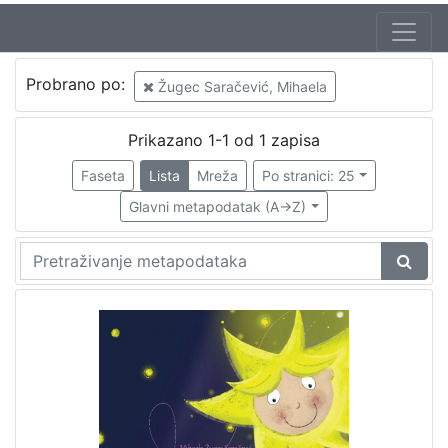
Probrano po:
Žugec Saračević, Mihaela
Prikazano 1-1 od 1 zapisa
Faseta
Lista
Mreža
Po stranici: 25
Glavni metapodatak (A->Z)