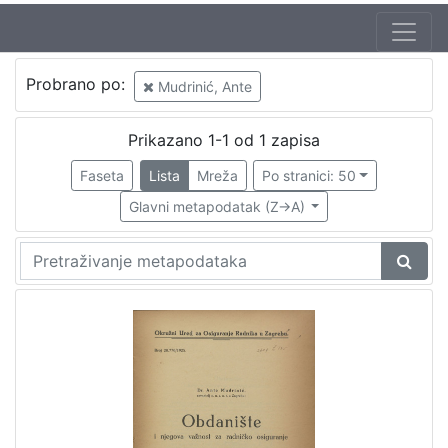
Probrano po:
Mudrinić, Ante
Prikazano 1-1 od 1 zapisa
Faseta
Lista
Mreža
Po stranici: 50
Glavni metapodatak (Z->A)