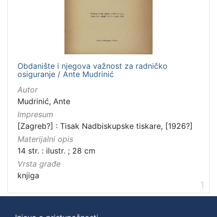
Obdanište i njegova važnost za radničko
osiguranje / Ante Mudrinić
Autor
Mudrinić, Ante
Impresum
[Zagreb?] : Tisak Nadbiskupske tiskare, [1926?]
Materijalni opis
14 str. : ilustr. ; 28 cm
Vrsta građe
knjiga
1