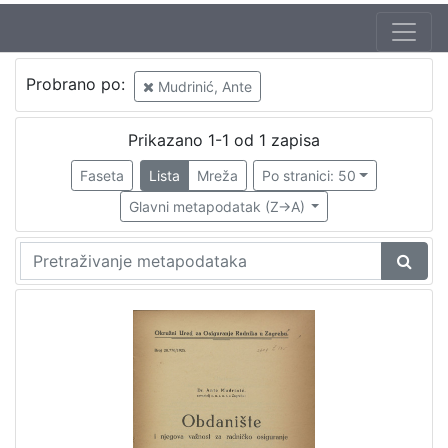
Probrano po:
Mudrinić, Ante
Prikazano 1-1 od 1 zapisa
Faseta
Lista
Mreža
Po stranici: 50
Glavni metapodatak (Z->A)