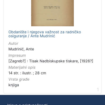
Obdanište i njegova važnost za radničko
osiguranje / Ante Mudrinić
Autor
Mudrinić, Ante
Impresum
[Zagreb?] : Tisak Nadbiskupske tiskare, [1926?]
Materijalni opis
14 str. : ilustr. ; 28 cm
Vrsta građe
knjiga
1