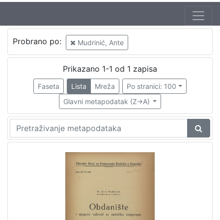
Probrano po:
Mudrinić, Ante
Prikazano 1-1 od 1 zapisa
Faseta
Lista
Mreža
Po stranici: 100
Glavni metapodatak (Z->A)