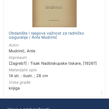
Obdanište i njegova važnost za radničko
osiguranje / Ante Mudrinić
Autor
Mudrinić, Ante
Impresum
[Zagreb?] : Tisak Nadbiskupske tiskare, [1926?]
Materijalni opis
14 str. : ilustr. ; 28 cm
Vrsta građe
knjiga
1