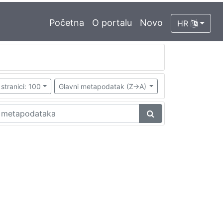
Početna
O portalu
Novo
HR
stranici: 100
Glavni metapodatak (Z->A)