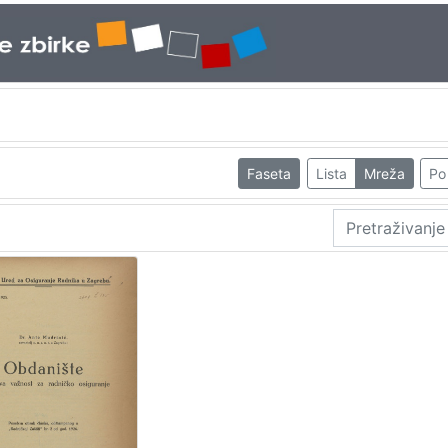
Faseta
Lista
Mreža
Po 