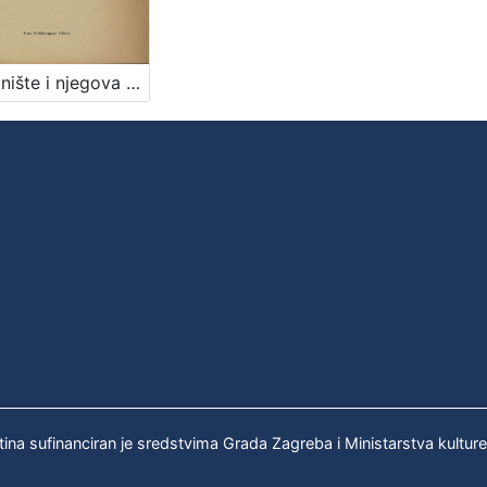
Obdanište i njegova važnost za radničko osiguranje / Ante Mudrinić
tina sufinanciran je sredstvima Grada Zagreba i Ministarstva kultur