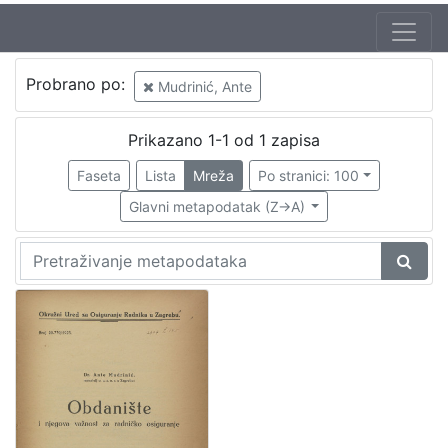
Probrano po:
Mudrinić, Ante
Prikazano 1-1 od 1 zapisa
Faseta
Lista
Mreža
Po stranici: 100
Glavni metapodatak (Z->A)