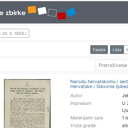
– 20. 5. 1859.)
Faseta
Lista
Narodu hervatskomu i serb
Hervatske i Slavonie ljube
Autor
Jel
Impresum
U 
Lj
Materijalni opis
1 
Vrsta građe
sit