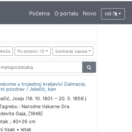
Početna
O portalu
Novo
HR
Mreža
Po stranici: 10
Sortiranje zapisa
skome u trojednoj kraljevivi Dalmacie,
zni pozdrav / Jelačić, ban
ačić, Josip (16. 10. 1801. – 20. 5. 1859.)
Zagrebu : Narodne tiskarne Dra.
udevita Gaja, [1848]
letak ; 40x26 cm
ni tisak
•
letak