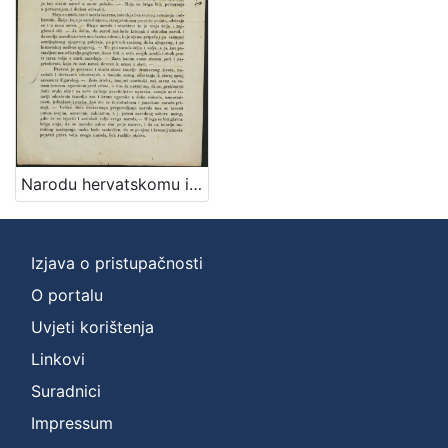
Narodu hervatskomu i serbskome u trojednoj kraljevivi Dalmacie, Hervatske i Slavonie ljubezni pozdrav / Jelačić, ban
Izjava o pristupačnosti
O portalu
Uvjeti korištenja
Linkovi
Suradnici
Impressum