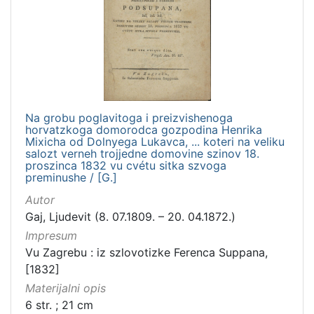
Na grobu poglavitoga i preizvishenoga
horvatzkoga domorodca gozpodina Henrika
Mixicha od Dolnyega Lukavca, ... koteri na veliku
salozt verneh trojjedne domovine szinov 18.
proszinca 1832 vu cvétu sitka szvoga
preminushe / [G.]
Autor
Gaj, Ljudevit (8. 07.1809. – 20. 04.1872.)
Impresum
Vu Zagrebu : iz szlovotizke Ferenca Suppana,
[1832]
Materijalni opis
6 str. ; 21 cm