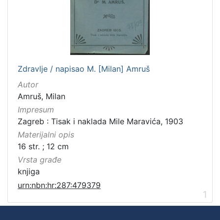
Zdravlje / napisao M. [Milan] Amruš
Autor
Amruš, Milan
Impresum
Zagreb : Tisak i naklada Mile Maravića, 1903
Materijalni opis
16 str. ; 12 cm
Vrsta građe
knjiga
urn:nbn:hr:287:479379
1