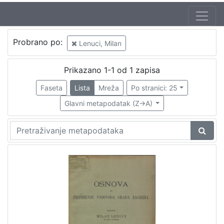
Probrano po:
Lenuci, Milan
Prikazano 1-1 od 1 zapisa
Faseta
Lista
Mreža
Po stranici: 25
Glavni metapodatak (Z->A)