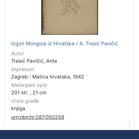
Izgon Mongola iz Hrvatske / A. Tresić Pavičić
Autor
Tresić Pavičić, Ante
Impresum
Zagreb : Matica hrvatska, 1942
Materijalni opis
201 str. ; 21 cm
Vrsta građe
knjiga
urn:nbn:hr:287:050259
1