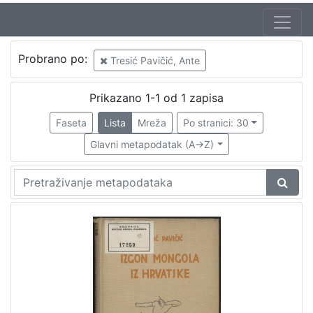
Probrano po:
Tresić Pavičić, Ante
Prikazano 1-1 od 1 zapisa
Faseta
Lista
Mreža
Po stranici: 30
Glavni metapodatak (A->Z)