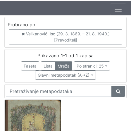
Jezik
Probrano po:
hrvatski
1
Velikanović, Iso (29. 3. 1869. – 21. 8. 1940.)
[Prevoditelj]
[
Prikazano 1-1 od 1 zapisa
1
Faseta
Lista
Mreža
Po stranici: 25
]
Zbirka
Glavni metapodatak (A->Z)
Knjige za djecu i mladež
1
Knjige
1
[
2
]