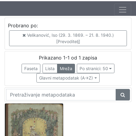
Jezik
Probrano po:
hrvatski
1
Velikanović, Iso (29. 3. 1869. – 21. 8. 1940.)
[Prevoditelj]
[
Prikazano 1-1 od 1 zapisa
1
Faseta
Lista
Mreža
Po stranici: 50
]
Zbirka
Glavni metapodatak (A->Z)
Knjige za djecu i mladež
1
Knjige
1
[
2
]