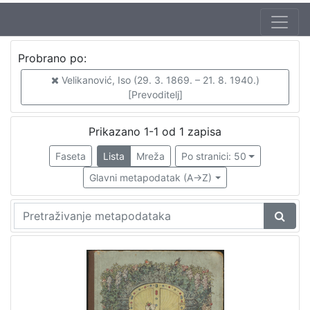
Jezik
Probrano po:
hrvatski
1
Velikanović, Iso (29. 3. 1869. – 21. 8. 1940.)
[Prevoditelj]
[
Prikazano 1-1 od 1 zapisa
1
Faseta
Lista
Mreža
Po stranici: 50
]
Zbirka
Glavni metapodatak (A->Z)
Knjige za djecu i mladež
1
Knjige
1
[
2
]