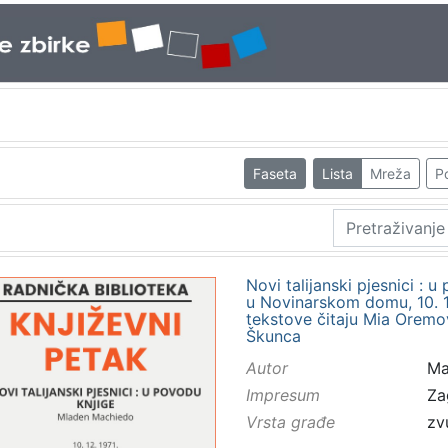
Faseta
Lista
Mreža
Po
Novi talijanski pjesnici : 
u Novinarskom domu, 10. 12
tekstove čitaju Mia Oremov
Škunca
Autor
Ma
Impresum
Za
Vrsta građe
zv