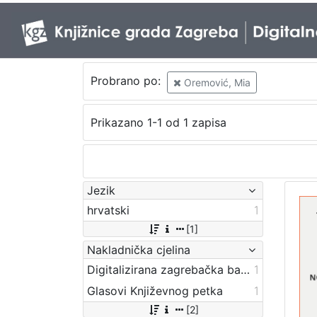
Probrano po:
Oremović, Mia
Prikazano 1-1 od 1 zapisa
Jezik
hrvatski
1
[1]
Nakladnička cjelina
Digitalizirana zagrebačka baština
1
Glasovi Književnog petka
1
[2]