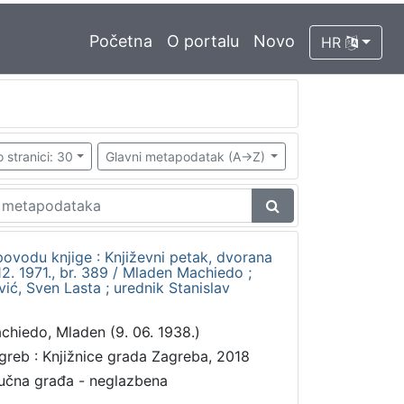
Početna
O portalu
Novo
HR
 stranici: 30
Glavni metapodatak (A->Z)
u povodu knjige : Književni petak, dvorana
. 1971., br. 389 / Mladen Machiedo ;
ić, Sven Lasta ; urednik Stanislav
chiedo, Mladen (9. 06. 1938.)
greb : Knjižnice grada Zagreba, 2018
učna građa - neglazbena