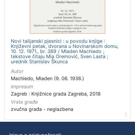
]
Zbirka
Usmeni izvori
1
Novi talijanski pjesnici : u povodu knjige :
Književni petak, dvorana u Novinarskom domu,
[
10. 12. 1971., br. 389 / Mladen Machiedo ;
tekstove čitaju Mia Oremović, Sven Lasta ;
1
urednik Stanislav Škunca
]
Autor
Machiedo, Mladen (9. 06. 1938.)
Impresum
Zagreb : Knjižnice grada Zagreba, 2018
Vrsta građe
zvučna građa - neglazbena
1