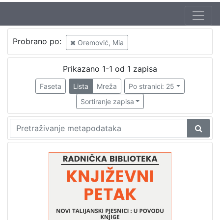
Jezik
Probrano po:
Oremović, Mia
hrvatski
1
Prikazano 1-1 od 1 zapisa
Faseta
Lista
Mreža
Po stranici: 25
[
1
Sortiranje zapisa
]
Nakladnička
cjelina
Digitalizirana zagrebačka baština
1
Glasovi Književnog petka
1
[
2