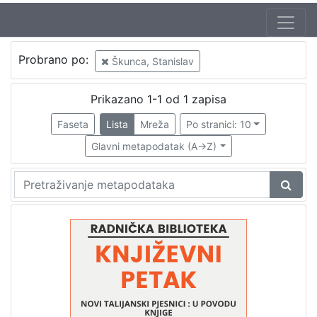
Jezik
Probrano po:
Škunca, Stanislav
hrvatski
1
Prikazano 1-1 od 1 zapisa
Faseta
Lista
Mreža
Po stranici: 10
[
1
Glavni metapodatak (A->Z)
]
Nakladnička
cjelina
Digitalizirana zagrebačka baština
1
Glasovi Književnog petka
1
[
2