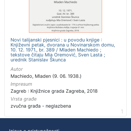
]
Zbirka
Usmeni izvori
1
Novi talijanski pjesnici : u povodu knjige :
Književni petak, dvorana u Novinarskom domu,
[
10. 12. 1971., br. 389 / Mladen Machiedo ;
tekstove čitaju Mia Oremović, Sven Lasta ;
1
urednik Stanislav Škunca
]
Autor
Machiedo, Mladen (9. 06. 1938.)
Impresum
Zagreb : Knjižnice grada Zagreba, 2018
Vrsta građe
zvučna građa - neglazbena
1