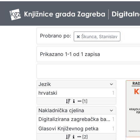
Probrano po:
Škunca, Stanislav
Prikazano 1-1 od 1 zapisa
Jezik
hrvatski
1
[1]
Nakladnička cjelina
Digitalizirana zagrebačka baština
1
Glasovi Književnog petka
1
[2]