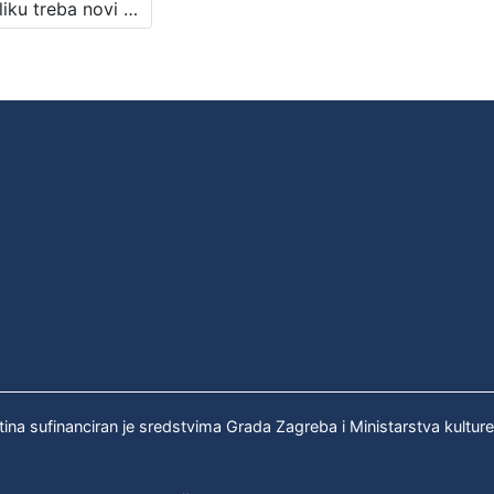
Krajoliku treba novi pogled dati : pjesništvo Mao Ce Tunga : Književni petak, dvorana u Novinarskom domu, 4. 2. 1972., br. 394 / Josip Sever ; urednik Stanislav Škunca
tina sufinanciran je sredstvima Grada Zagreba i Ministarstva kultur