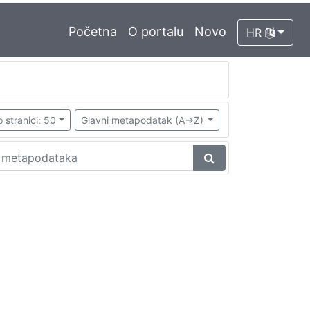
Početna
O portalu
Novo
HR
 stranici: 50
Glavni metapodatak (A->Z)