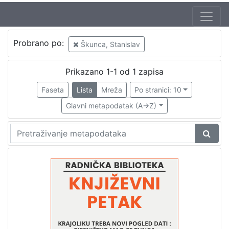
Jezik
Probrano po:
Škunca, Stanislav
hrvatski
1
Prikazano 1-1 od 1 zapisa
Faseta
Lista
Mreža
Po stranici: 10
[
1
Glavni metapodatak (A->Z)
]
Nakladnička
cjelina
Digitalizirana zagrebačka baština
1
Glasovi Književnog petka
1
[
2