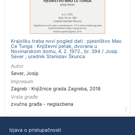
]
Zbirka
Usmeni izvori
1
Krajoliku treba novi pogled dati : pjesništvo Mao
Ce Tunga : Književni petak, dvorana u
[
Novinarskom domu, 4. 2. 1972., br. 394 / Josip
Sever ; urednik Stanislav Škunca
1
]
Autor
Sever, Josip
Impresum
Zagreb : Knjižnice grada Zagreba, 2018
Vrsta građe
zvučna građa - neglazbena
1
Izjava o pristupačnosti