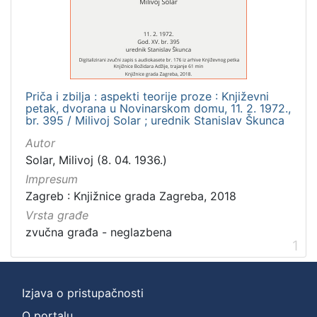
]
Zbirka
Usmeni izvori
1
Priča i zbilja : aspekti teorije proze : Književni
petak, dvorana u Novinarskom domu, 11. 2. 1972.,
[
br. 395 / Milivoj Solar ; urednik Stanislav Škunca
1
Autor
]
Solar, Milivoj (8. 04. 1936.)
Impresum
Zagreb : Knjižnice grada Zagreba, 2018
Vrsta građe
zvučna građa - neglazbena
1
Izjava o pristupačnosti
O portalu