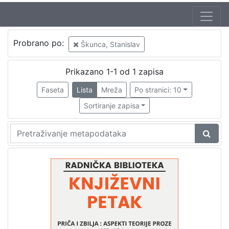
Jezik
Probrano po:
Škunca, Stanislav
hrvatski
1
Prikazano 1-1 od 1 zapisa
Faseta
Lista
Mreža
Po stranici: 10
[
1
Sortiranje zapisa
]
Nakladnička
cjelina
Digitalizirana zagrebačka baština
1
Glasovi Književnog petka
1
[
2