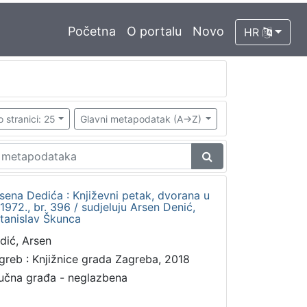
Početna
O portalu
Novo
HR
o stranici: 25
Glavni metapodatak (A->Z)
rsena Dedića : Književni petak, dvorana u
972., br. 396 / sudjeluju Arsen Denić,
Stanislav Škunca
dić, Arsen
greb : Knjižnice grada Zagreba, 2018
učna građa - neglazbena