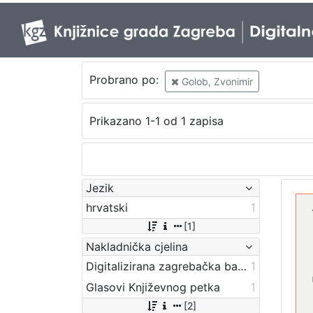
Probrano po:
Golob, Zvonimir
Prikazano 1-1 od 1 zapisa
Jezik
hrvatski
1
[1]
Nakladnička cjelina
Digitalizirana zagrebačka baština
1
Glasovi Književnog petka
1
[2]