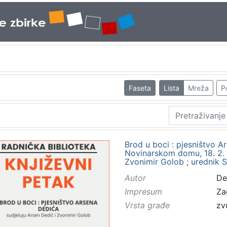
Faseta
Lista
Mreža
P
Brod u boci : pjesništvo A
Novinarskom domu, 18. 2. 1
Zvonimir Golob ; urednik 
Autor
De
Impresum
Za
Vrsta građe
zv