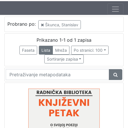
Jezik
Probrano po:
Škunca, Stanislav
hrvatski
1
Prikazano 1-1 od 1 zapisa
Faseta
Lista
Mreža
Po stranici: 100
[
1
Sortiranje zapisa
]
Nakladnička
cjelina
Digitalizirana zagrebačka baština
1
Glasovi Književnog petka
1
[
2