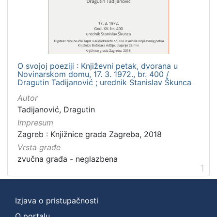
]
Zbirka
Usmeni izvori
1
O svojoj poeziji : Književni petak, dvorana u
Novinarskom domu, 17. 3. 1972., br. 400 /
[
Dragutin Tadijanović ; urednik Stanislav Škunca
1
Autor
]
Tadijanović, Dragutin
Impresum
Zagreb : Knjižnice grada Zagreba, 2018
Vrsta građe
zvučna građa - neglazbena
1
Izjava o pristupačnosti
O portalu