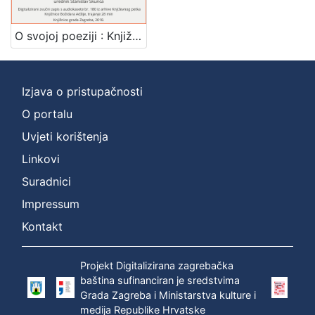
]
Zbirka
O svojoj poeziji : Književni petak, dvorana u Novinarskom domu, 17. 3. 1972., br. 400 / Dragutin Tadijanović ; urednik Stanislav Škunca
Usmeni izvori
1
Izjava o pristupačnosti
O portalu
[
1
Uvjeti korištenja
]
Linkovi
Suradnici
Impressum
Kontakt
Projekt Digitalizirana zagrebačka
baština sufinanciran je sredstvima
Grada Zagreba i Ministarstva kulture i
medija Republike Hrvatske