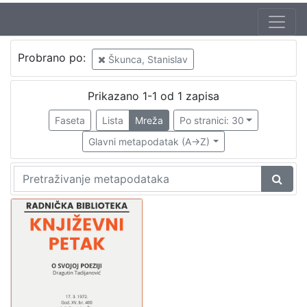
Jezik
Probrano po:
Škunca, Stanislav
hrvatski
1
Prikazano 1-1 od 1 zapisa
Faseta
Lista
Mreža
Po stranici: 30
[
1
Glavni metapodatak (A->Z)
]
Nakladnička
cjelina
Digitalizirana zagrebačka baština
1
Glasovi Književnog petka
1
[
2