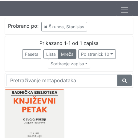
Jezik
Probrano po:
Škunca, Stanislav
hrvatski
1
Prikazano 1-1 od 1 zapisa
Faseta
Lista
Mreža
Po stranici: 10
[
1
Sortiranje zapisa
]
Nakladnička
cjelina
Digitalizirana zagrebačka baština
1
Glasovi Književnog petka
1
[
2