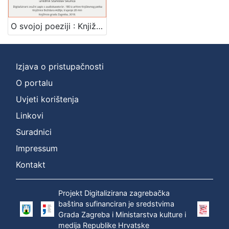
]
Zbirka
O svojoj poeziji : Književni petak, dvorana u Novinarskom domu, 17. 3. 1972., br. 400 / Dragutin Tadijanović ; urednik Stanislav Škunca
Usmeni izvori
1
Izjava o pristupačnosti
O portalu
[
1
Uvjeti korištenja
]
Linkovi
Suradnici
Impressum
Kontakt
Projekt Digitalizirana zagrebačka
baština sufinanciran je sredstvima
Grada Zagreba i Ministarstva kulture i
medija Republike Hrvatske