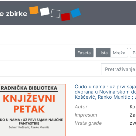
Faseta
Lista
Mreža
P
Čudo u nama : uz prvi saja
dvorana u Novinarskom domu
Koščević, Ranko Munitić ; 
Autor
Ko
Impresum
Za
Vrsta građe
zv