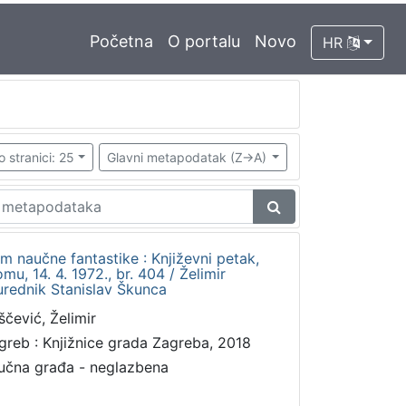
Početna
O portalu
Novo
HR
o stranici: 25
Glavni metapodatak (Z->A)
m naučne fantastike : Književni petak,
, 14. 4. 1972., br. 404 / Želimir
urednik Stanislav Škunca
ščević, Želimir
greb : Knjižnice grada Zagreba, 2018
učna građa - neglazbena