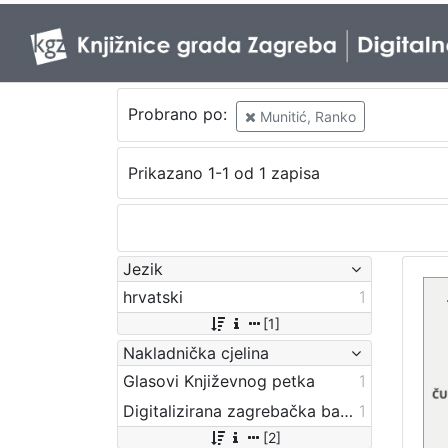
Probrano po:
Munitić, Ranko
Prikazano 1-1 od 1 zapisa
Jezik
hrvatski
1
[1]
Nakladnička cjelina
Glasovi Književnog petka
1
Digitalizirana zagrebačka baština
1
[2]