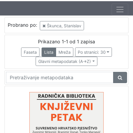
Jezik
Probrano po:
Škunca, Stanislav
hrvatski
1
Prikazano 1-1 od 1 zapisa
Faseta
Lista
Mreža
Po stranici: 30
[
1
Glavni metapodatak (A->Z)
]
Nakladnička
cjelina
Digitalizirana zagrebačka baština
1
Glasovi Književnog petka
1
[
2