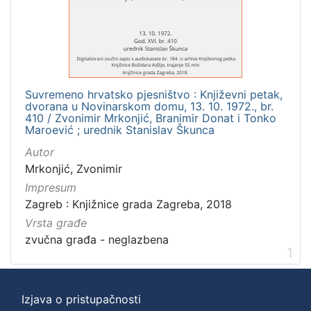
]
Zbirka
Usmeni izvori
1
Suvremeno hrvatsko pjesništvo : Književni petak,
dvorana u Novinarskom domu, 13. 10. 1972., br.
[
410 / Zvonimir Mrkonjić, Branimir Donat i Tonko
Maroević ; urednik Stanislav Škunca
1
]
Autor
Mrkonjić, Zvonimir
Impresum
Zagreb : Knjižnice grada Zagreba, 2018
Vrsta građe
zvučna građa - neglazbena
1
Izjava o pristupačnosti