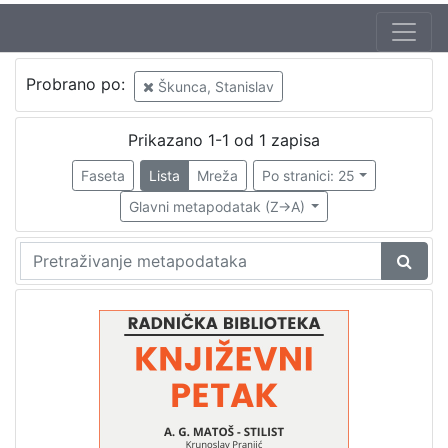
Jezik
Probrano po:
Škunca, Stanislav
hrvatski
1
Prikazano 1-1 od 1 zapisa
Faseta
Lista
Mreža
Po stranici: 25
[
1
Glavni metapodatak (Z->A)
]
Nakladnička
cjelina
Digitalizirana zagrebačka baština
1
Glasovi Književnog petka
1
[
2