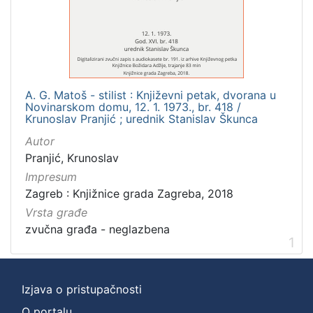
]
Zbirka
Usmeni izvori
1
A. G. Matoš - stilist : Književni petak, dvorana u
Novinarskom domu, 12. 1. 1973., br. 418 /
[
Krunoslav Pranjić ; urednik Stanislav Škunca
1
Autor
]
Pranjić, Krunoslav
Impresum
Zagreb : Knjižnice grada Zagreba, 2018
Vrsta građe
zvučna građa - neglazbena
1
Izjava o pristupačnosti
O portalu