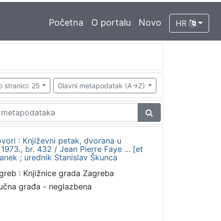
Početna
O portalu
Novo
HR
o stranici: 25
Glavni metapodatak (A->Z)
vori : Književni petak, dvorana u
73., br. 432 / Jean Pierre Faye ... [et
franek ; urednik Stanislav Škunca
greb : Knjižnice grada Zagreba
učna građa - neglazbena