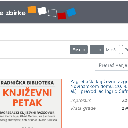
Faseta
Lista
Mreža
P
Zagrebački književni razgo
Novinarskom domu, 20. 4. 19
al.] ; prevodilac Ingrid Ša
Impresum
Za
Vrsta građe
zv