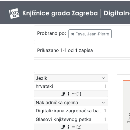
Probrano po:
Faye, Jean-Pierre
Prikazano 1-1 od 1 zapisa
Jezik
hrvatski
1
[1]
Nakladnička cjelina
Digitalizirana zagrebačka baština
1
Glasovi Književnog petka
1
[2]