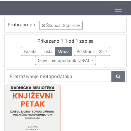
Jezik
Probrano po:
Škunca, Stanislav
hrvatski
1
Prikazano 1-1 od 1 zapisa
Faseta
Lista
Mreža
Po stranici: 25
[
1
Glavni metapodatak (Z->A)
]
Nakladnička
cjelina
Digitalizirana zagrebačka baština
1
Glasovi Književnog petka
1
[
2