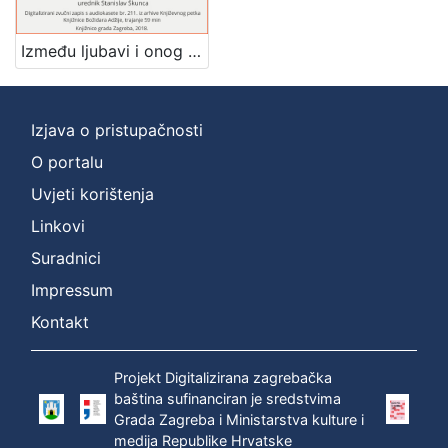
]
Zbirka
Između ljubavi i onog drugog : pjesnička proizvodnja 1974 : Književni petak, dvorana u Novinarskom domu, 24. 1. 1975., br. 473 / Tomislav Ladan ; urednik Stanislav Škunca
Usmeni izvori
1
Izjava o pristupačnosti
O portalu
[
1
Uvjeti korištenja
]
Linkovi
Suradnici
Impressum
Kontakt
Projekt Digitalizirana zagrebačka
baština sufinanciran je sredstvima
Grada Zagreba i Ministarstva kulture i
medija Republike Hrvatske