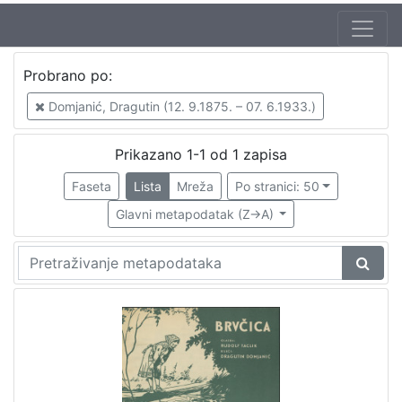
Jezik
Probrano po:
hrvatski
1
Domjanić, Dragutin (12. 9.1875. – 07. 6.1933.)
Prikazano 1-1 od 1 zapisa
[
1
Faseta
Lista
Mreža
Po stranici: 50
]
Glavni metapodatak (Z->A)
Zbirka
Notni zapisi
1
[
1
]