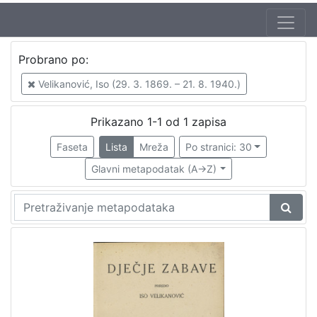
Jezik
Probrano po:
hrvatski
1
Velikanović, Iso (29. 3. 1869. – 21. 8. 1940.)
Prikazano 1-1 od 1 zapisa
[
1
Faseta
Lista
Mreža
Po stranici: 30
]
Glavni metapodatak (A->Z)
Zbirka
Knjige za djecu i mladež
1
Knjige
1
[
2
]