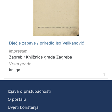
Dječje zabave / priredio Iso Velikanović
Impresum
Zagreb : Knjižnice grada Zagreba
Vrsta građe
knjiga
1
Izjava o pristupačnosti
O portalu
Uvjeti korištenja