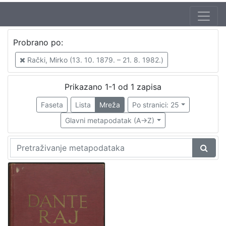
Jezik
Probrano po:
hrvatski
1
Rački, Mirko (13. 10. 1879. – 21. 8. 1982.)
Prikazano 1-1 od 1 zapisa
[
1
Faseta
Lista
Mreža
Po stranici: 25
]
Glavni metapodatak (A->Z)
Zbirka
Knjige
1
[
1
]