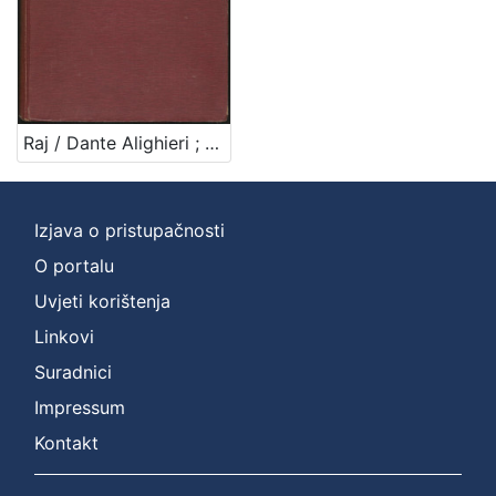
Raj / Dante Alighieri ; urešeno sa 17 slika Mirka ; urešeno sa 17 slika Mirka Račkoga
Izjava o pristupačnosti
O portalu
Uvjeti korištenja
Linkovi
Suradnici
Impressum
Kontakt