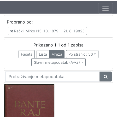
Jezik
Probrano po:
hrvatski
1
Rački, Mirko (13. 10. 1879. – 21. 8. 1982.)
Prikazano 1-1 od 1 zapisa
[
1
Faseta
Lista
Mreža
Po stranici: 50
]
Glavni metapodatak (A->Z)
Zbirka
Knjige
1
[
1
]