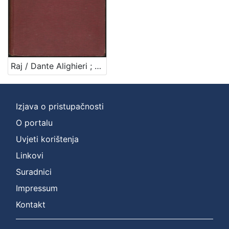
Raj / Dante Alighieri ; urešeno sa 17 slika Mirka ; urešeno sa 17 slika Mirka Račkoga
Izjava o pristupačnosti
O portalu
Uvjeti korištenja
Linkovi
Suradnici
Impressum
Kontakt