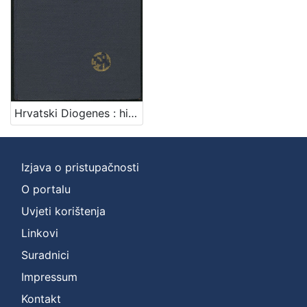
Hrvatski Diogenes : historička komedija iz polovice XVIII. vijeka u pet činova : po romanu Augusta Šenoe / Milan Begović
Izjava o pristupačnosti
O portalu
Uvjeti korištenja
Linkovi
Suradnici
Impressum
Kontakt