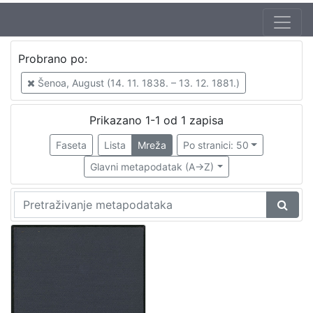
Jezik
Probrano po:
hrvatski
1
Šenoa, August (14. 11. 1838. – 13. 12. 1881.)
Prikazano 1-1 od 1 zapisa
[
1
Faseta
Lista
Mreža
Po stranici: 50
]
Glavni metapodatak (A->Z)
Zbirka
Knjige
1
[
1
]