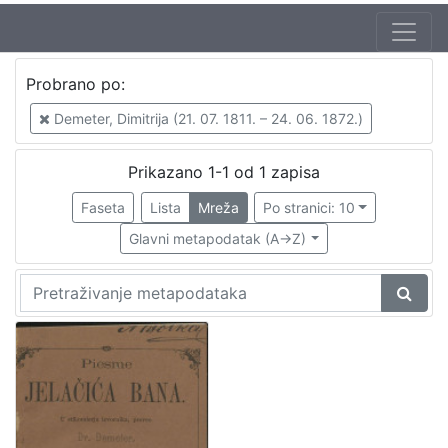
Jezik
Probrano po:
hrvatski
1
Demeter, Dimitrija (21. 07. 1811. – 24. 06. 1872.)
Prikazano 1-1 od 1 zapisa
[
1
Faseta
Lista
Mreža
Po stranici: 10
]
Glavni metapodatak (A->Z)
Nakladnička
cjelina
Ilirci
1
[
1
]