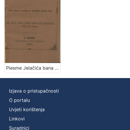
Zbirka
Knjige
1
[
1
]
Piesme Jelačića bana / u stihomierju izvornika, preveo Demeter
Izjava o pristupačnosti
O portalu
Uvjeti korištenja
Linkovi
Suradnici