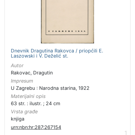
Dnevnik Dragutina Rakovca / priopćili E.
Laszowski i V. Deželić st.
Autor
Rakovac, Dragutin
Impresum
U Zagrebu : Narodna starina, 1922
Materijalni opis
63 str. : ilustr. ; 24 cm
Vrsta građe
knjiga
urn:nbn:hr:287:267154
1