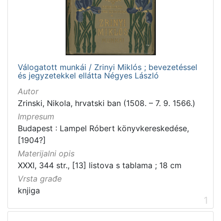
[
2
]
Zbirka
Knjige
2
Válogatott munkái / Zrinyi Miklós ; bevezetéssel
és jegyzetekkel ellátta Négyes László
Autor
[
Zrinski, Nikola, hrvatski ban (1508. – 7. 9. 1566.)
1
Impresum
]
Budapest : Lampel Róbert könyvkereskedése,
[1904?]
Materijalni opis
XXXI, 344 str., [13] listova s tablama ; 18 cm
Vrsta građe
knjiga
1