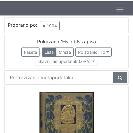
Jezik
Probrano po:
1904
mađarski
1
hrvatski
1
Prikazano 1-5 od 5 zapisa
Faseta
Lista
Mreža
Po stranici: 10
Glavni metapodatak (Z->A)
[
2
]
Nakladnička
cjelina
Obitelji Šubić, Zrinski i Frankopan
1
Sport
1