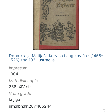
Doba kralja Matijaša Korvina i Jagelovića : (1458-
1526) : sa 102 ilustracije
Impresum
1904
Materijalni opis
358, XIV str.
Vrsta građe
knjiga
urn:nbn:hr:287:405244
5