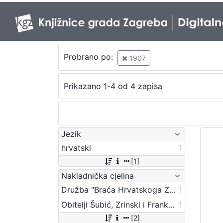
Probrano po:
1907
Prikazano 1-4 od 4 zapisa
Jezik
hrvatski
1
[1]
Nakladnička cjelina
Družba "Braća Hrvatskoga Zmaja"
1
Obitelji Šubić, Zrinski i Frankopan
1
[2]