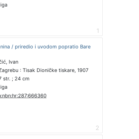
jiga
1
nina / priredio i uvodom popratio Bare
čić, Ivan
Zagrebu : Tisak Dioničke tiskare, 1907
7 str. ; 24 cm
jiga
n:nbn:hr:287:666360
2