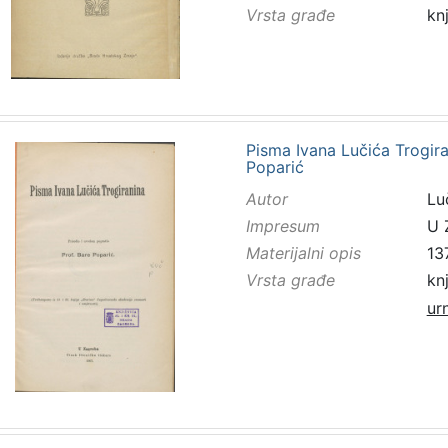
Vrsta građe
kn
Pisma Ivana Lučića Trogira
Poparić
Autor
Lu
Impresum
U 
Materijalni opis
13
Vrsta građe
kn
ur