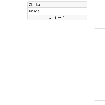
Zbirka
Knjige
1
[1]