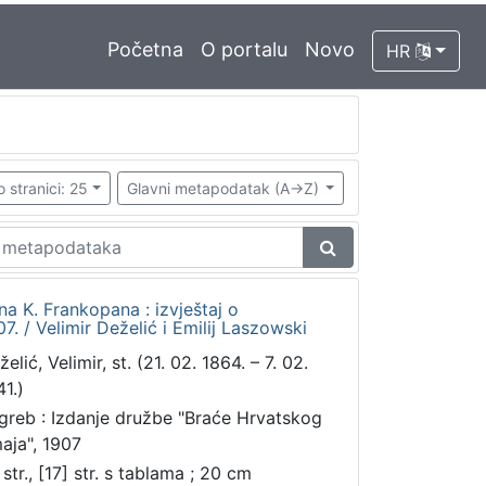
Početna
O portalu
Novo
HR
o stranici: 25
Glavni metapodatak (A->Z)
na K. Frankopana : izvještaj o
7. / Velimir Deželić i Emilij Laszowski
elić, Velimir, st. (21. 02. 1864. – 7. 02.
41.)
greb : Izdanje družbe "Braće Hrvatskog
aja", 1907
str., [17] str. s tablama ; 20 cm