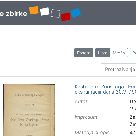
Faseta
Lista
Mreža
P
Kosti Petra Zrinskoga i Fra
ekshumaciji dana 20.VII.190
Autor
Dež
19
Impresum
Za
Zm
Materijalni opis
47 