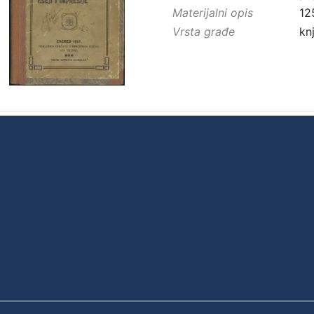
Materijalni opis
12
Vrsta građe
kn