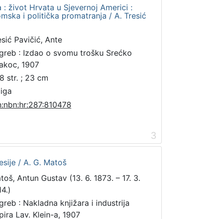
 : život Hrvata u Sjevernoj Americi :
mska i politička promatranja / A. Tresić
esić Pavičić, Ante
greb : Izdao o svomu trošku Srećko
akoc, 1907
8 str. ; 23 cm
jiga
n:nbn:hr:287:810478
3
resije / A. G. Matoš
toš, Antun Gustav (13. 6. 1873. – 17. 3.
14.)
greb : Nakladna knjižara i industrija
pira Lav. Klein-a, 1907