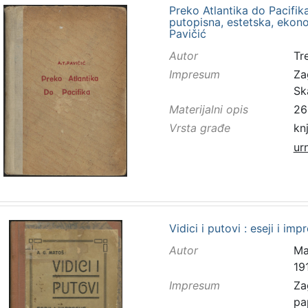
Preko Atlantika do Pacifika
putopisna, estetska, ekono
Pavičić
Autor
Tr
Impresum
Za
Sk
Materijalni opis
26
Vrsta građe
kn
ur
Vidici i putovi : eseji i imp
Autor
Ma
19
Impresum
Za
pa