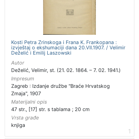
]
Zbirka
Knjige
1
Kosti Petra Zrinskoga i Frana K. Frankopana :
izvještaj o ekshumaciji dana 20.VII.1907. / Velimir
[
Deželić i Emilij Laszowski
1
Autor
]
Deželić, Velimir, st. (21. 02. 1864. – 7. 02. 1941.)
Impresum
Zagreb : Izdanje družbe "Braće Hrvatskog
Zmaja", 1907
Materijalni opis
47 str., [17] str. s tablama ; 20 cm
Vrsta građe
knjiga
1