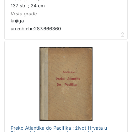
137 str. ; 24 cm
Vrsta građe
knjiga
urn:nbn:hr:287:666360
2
Preko Atlantika do Pacifika : život Hrvata u