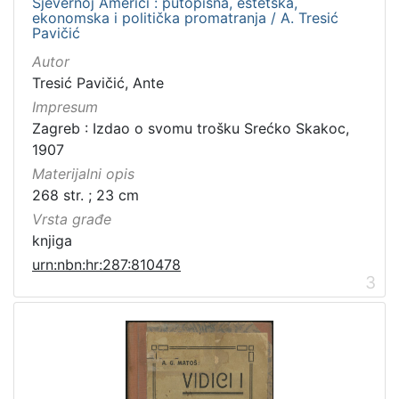
Sjevernoj Americi : putopisna, estetska,
ekonomska i politička promatranja / A. Tresić
Pavičić
Autor
Tresić Pavičić, Ante
Impresum
Zagreb : Izdao o svomu trošku Srećko Skakoc,
1907
Materijalni opis
268 str. ; 23 cm
Vrsta građe
knjiga
urn:nbn:hr:287:810478
3