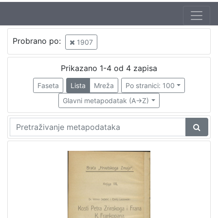
Jezik
Probrano po:
1907
hrvatski
1
Prikazano 1-4 od 4 zapisa
Faseta
Lista
Mreža
Po stranici: 100
[
1
Glavni metapodatak (A->Z)
]
Nakladnička
cjelina
Družba "Braća Hrvatskoga Zmaja"
1
Obitelji Šubić, Zrinski i Frankopan
1
[
2