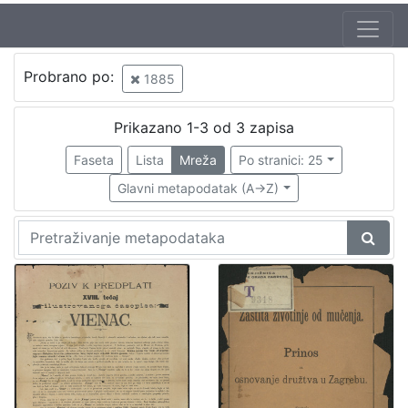
Jezik
Probrano po:
1885
hrvatski
1
Prikazano 1-3 od 3 zapisa
Faseta
Lista
Mreža
Po stranici: 25
[
1
Glavni metapodatak (A->Z)
]
Nakladnička
cjelina
Zagreb na pragu modernog doba
1
[
1
]