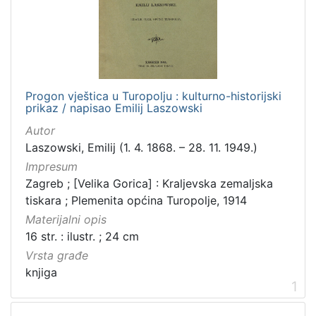
[
5
]
Progon vještica u Turopolju : kulturno-historijski
Zbirka
prikaz / napisao Emilij Laszowski
Knjige
2
Autor
Serijske publikacije
1
Laszowski, Emilij (1. 4. 1868. – 28. 11. 1949.)
Impresum
Zagreb ; [Velika Gorica] : Kraljevska zemaljska
tiskara ; Plemenita općina Turopolje, 1914
[
2
Materijalni opis
]
16 str. : ilustr. ; 24 cm
Vrsta građe
knjiga
1