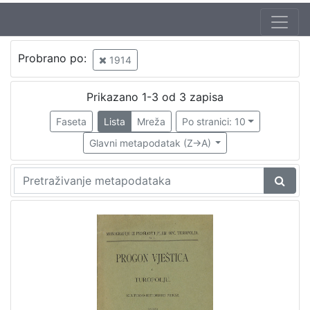
Jezik
Probrano po:
1914
hrvatski
3
Prikazano 1-3 od 3 zapisa
Faseta
Lista
Mreža
Po stranici: 10
[
1
Glavni metapodatak (Z->A)
]
Nakladnička
cjelina
Družba "Braća Hrvatskoga Zmaja"
1
Obitelji Šubić, Zrinski i Frankopan
1
Vještice
1
Zagreb na pragu modernog doba
1
Sport
1