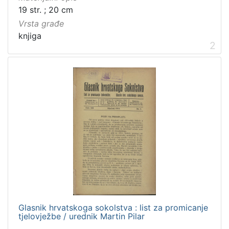
19 str. ; 20 cm
Vrsta građe
knjiga
2
Glasnik hrvatskoga sokolstva : list za promicanje
tjelovježbe / urednik Martin Pilar