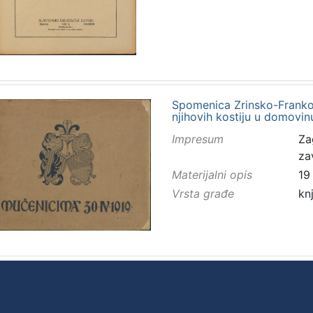
Spomenica Zrinsko-Frank
njihovih kostiju u domovin
Impresum
Za
za
Materijalni opis
19
Vrsta građe
kn