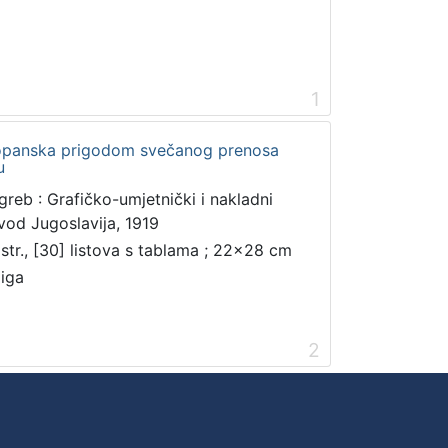
1
opanska prigodom svečanog prenosa
u
greb : Grafičko-umjetnički i nakladni
vod Jugoslavija, 1919
 str., [30] listova s tablama ; 22x28 cm
jiga
2