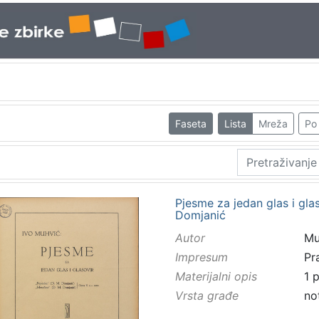
Faseta
Lista
Mreža
Po 
Pjesme za jedan glas i glas
Domjanić
Autor
Mu
Impresum
Pr
Materijalni opis
1 p
Vrsta građe
no