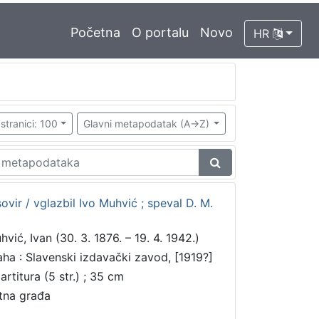
Početna
O portalu
Novo
HR
stranici: 100
Glavni metapodatak (A->Z)
ovir / vglazbil Ivo Muhvić ; speval D. M.
hvić, Ivan (30. 3. 1876. – 19. 4. 1942.)
aha : Slavenski izdavački zavod, [1919?]
artitura (5 str.) ; 35 cm
tna građa