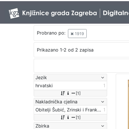
Probrano po:
1919
Prikazano 1-2 od 2 zapisa
Jezik
hrvatski
1
[1]
Nakladnička cjelina
Obitelji Šubić, Zrinski i Frankopan
1
[1]
Zbirka