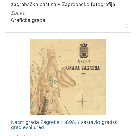
Javno dobro
11
zagrebačka baština
•
Zagrebačke fotografije
Zbirka
Grafička građa
2
[
1
]
Vrsta
građe
fotografija
6
grafička građa
6
knjiga
4
rukopis
1
kartografska građa
1
notna građa
1
Nacrt grada Zagreba : 1898. / sastavio gradski
gradjevni ured