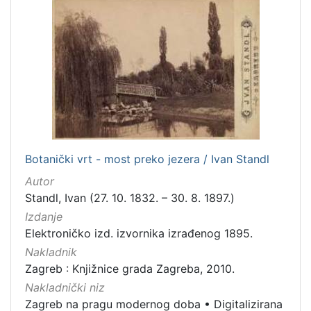
1
]
Nakladnička
cjelina
Digitalizirana zagrebačka baština
13
Zagreb na pragu modernog doba
9
Zagrebačke fotografije
4
Iz opusa Dragutina Domjanića
2
Botanički vrt - most preko jezera / Ivan Standl
Izdanja zagrebačkih tiskara 17. i 18. stoljeća
2
Autor
Zagrebačka katedrala
1
Standl, Ivan (27. 10. 1832. – 30. 8. 1897.)
Izdanje
Elektroničko izd. izvornika izrađenog 1895.
Nakladnik
[
6
Zagreb : Knjižnice grada Zagreba, 2010.
]
Nakladnički niz
Prava
Zagreb na pragu modernog doba
•
Digitalizirana