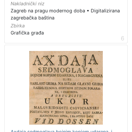
Nakladnički niz
Zagreb na pragu modernog doba
•
Digitalizirana
zagrebačka baština
Zbirka
Grafička građa
6
Axdaja sedmoglava bojnim kopjem udarena, i