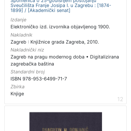
Spomenica o 25-godišnjem postojanju
Sveučilišta Franje Josipa I. u Zagrebu : [1874-
1899] / [Akademički senat]
Izdanje
Elektroničko izd. izvornika objavljenog 1900.
Nakladnik
Zagreb : Knjižnice grada Zagreba, 2010.
Nakladnički niz
Zagreb na pragu modernog doba
•
Digitalizirana
zagrebačka baština
Standardni broj
ISBN 978-953-6499-71-7
Zbirka
Knjige
12