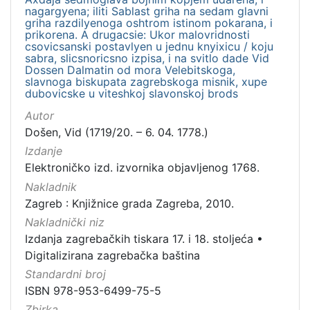
nagargyena; iliti Sablast griha na sedam glavni
griha razdilyenoga oshtrom istinom pokarana, i
prikorena. A drugacsie: Ukor malovridnosti
csovicsanski postavlyen u jednu knyixicu / koju
sabra, slicsnoricsno izpisa, i na svitlo dade Vid
Dossen Dalmatin od mora Velebitskoga,
slavnoga biskupata zagrebskoga misnik, xupe
dubovicske u viteshkoj slavonskoj brods
Autor
Došen, Vid (1719/20. – 6. 04. 1778.)
Izdanje
Elektroničko izd. izvornika objavljenog 1768.
Nakladnik
Zagreb : Knjižnice grada Zagreba, 2010.
Nakladnički niz
Izdanja zagrebačkih tiskara 17. i 18. stoljeća
•
Digitalizirana zagrebačka baština
Standardni broj
ISBN 978-953-6499-75-5
Zbirka