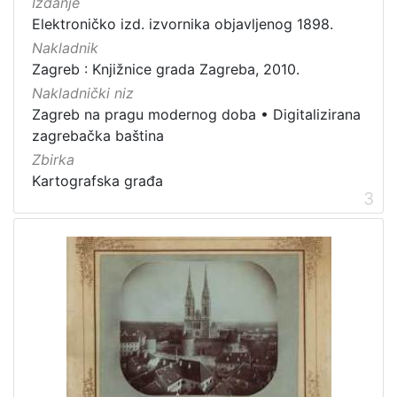
Izdanje
[
Elektroničko izd. izvornika objavljenog 1898.
6
Nakladnik
]
Zagreb : Knjižnice grada Zagreba, 2010.
Zbirka
Nakladnički niz
Grafička građa
6
Zagreb na pragu modernog doba
•
Digitalizirana
Knjige
4
zagrebačka baština
Rukopisi
1
Zbirka
Kartografska građa
Kartografska građa
1
3
Notni zapisi
1
[
5
]