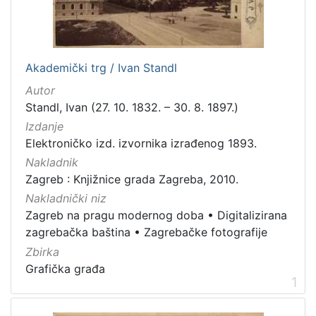
[
1
]
Jezik
Akademički trg / Ivan Standl
njemački
1
Autor
latinski
1
Standl, Ivan (27. 10. 1832. – 30. 8. 1897.)
Izdanje
Elektroničko izd. izvornika izrađenog 1893.
Nakladnik
[
Zagreb : Knjižnice grada Zagreba, 2010.
2
]
Nakladnički niz
Mjesto
Zagreb na pragu modernog doba
•
Digitalizirana
izdanja
zagrebačka baština
•
Zagrebačke fotografije
Zbirka
Zagreb
13
Grafička građa
1
[